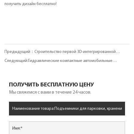
получить дизайн бесплатно!
Предыдущий：Строительство первой 3D-интегрированной
многоуровневой парковки в Хоуцзе, Дунгуань.
Следующий:Гидравлические компактные автомобильные
подъемники, расширяющие возможности: компактный
механический парковочный подъемник
ПОЛУЧИТЬ БЕСПЛАТНУЮ ЦЕНУ
Мы свяжемся с вами в течение 24 часов.